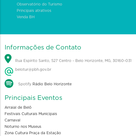
Observatório do Turismo
Principais atrativos
Venda BH
Informações de Contato
Rua Espírito Santo, 527 Centro - Belo Horizonte, MG, 30160-031
belotur@pbh.gov.br
Spotify
Rádio Belo Horizonte
Principais Eventos
Arraial de Belô
Festivais Culturais Municipais
Carnaval
Noturno nos Museus
Zona Cultura Praça da Estação