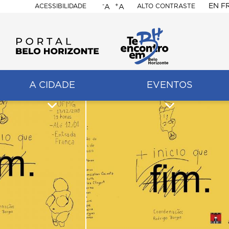
-
+
EN
F
ACESSIBILIDADE
ALTO CONTRASTE
A
A
PORTAL
BELO
HORIZONTE
A CIDADE
EVENTOS
ação
pal