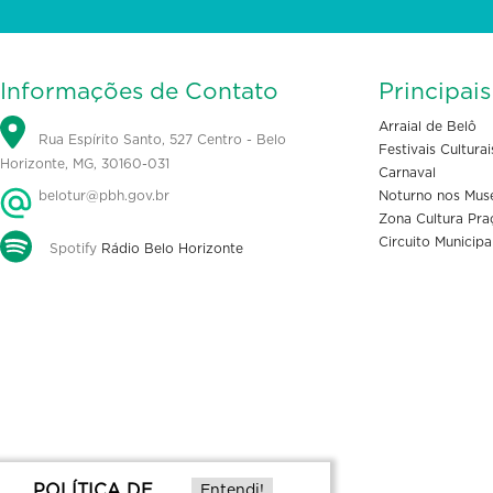
Informações de Contato
Principai
Arraial de Belô
Rua Espírito Santo, 527 Centro - Belo
Festivais Culturai
Horizonte, MG, 30160-031
Carnaval
belotur@pbh.gov.br
Noturno nos Mus
Zona Cultura Pra
Circuito Municipa
Spotify
Rádio Belo Horizonte
POLÍTICA DE
Entendi!