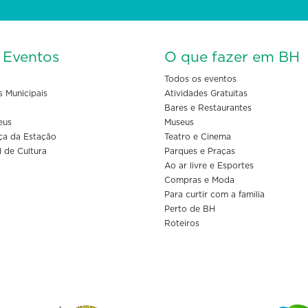
s Eventos
O que fazer em BH
Todos os eventos
s Municipais
Atividades Gratuitas
Bares e Restaurantes
eus
Museus
ça da Estação
Teatro e Cinema
l de Cultura
Parques e Praças
Ao ar livre e Esportes
Compras e Moda
Para curtir com a familia
Perto de BH
Roteiros