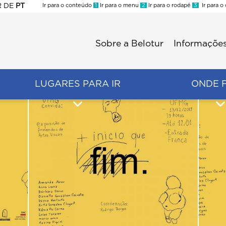
R
DE
PT
Ir para o conteúdo
1
Ir para o menu
2
Ir para o rodapé
3
Ir para o
ES
Sobre a Belotur
Informações
Menu
second
LUGARES PARA IR
ONDE 