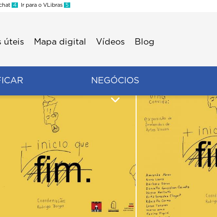
 chat
4
Ir para o VLibras
5
 úteis
Mapa digital
Vídeos
Blog
FICAR
NEGÓCIOS