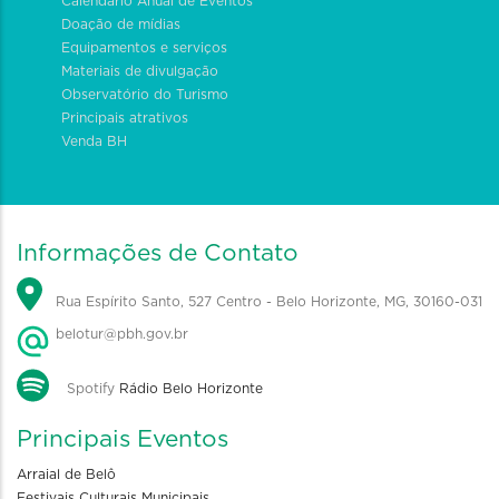
Calendário Anual de Eventos
Doação de mídias
Equipamentos e serviços
Materiais de divulgação
Observatório do Turismo
Principais atrativos
Venda BH
Informações de Contato
Rua Espírito Santo, 527 Centro - Belo Horizonte, MG, 30160-031
belotur@pbh.gov.br
Spotify
Rádio Belo Horizonte
Principais Eventos
Arraial de Belô
Festivais Culturais Municipais