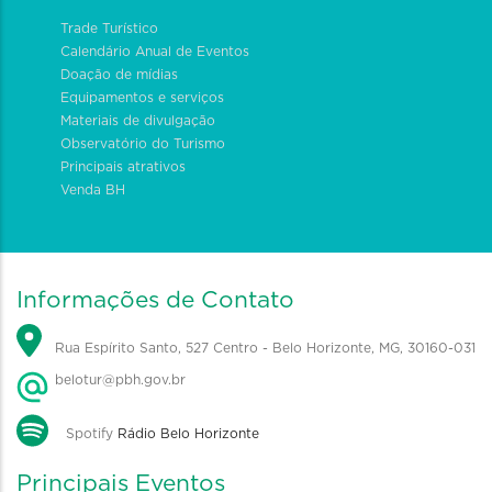
Trade Turístico
Calendário Anual de Eventos
Doação de mídias
Equipamentos e serviços
Materiais de divulgação
Observatório do Turismo
Principais atrativos
Venda BH
Informações de Contato
Rua Espírito Santo, 527 Centro - Belo Horizonte, MG, 30160-031
belotur@pbh.gov.br
Spotify
Rádio Belo Horizonte
Principais Eventos