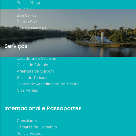
Polícia Militar
Polícia Civil
Bombeiros
Defesa Civil
Guarda Municipal
Serviços
Locadora de Veículos
Casas de Câmbio
Agências de Viagem
Guias de Turismo
Centro de Atendimento ao Turista
Cias Aéreas
Internacional e Passaportes
Consulados
Câmaras de Comércio
Polícia Federal