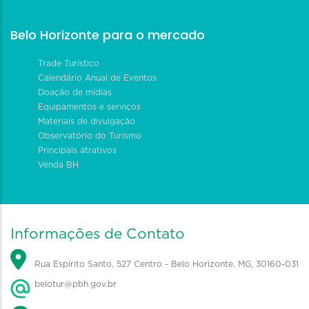
Belo Horizonte para o mercado
Trade Turístico
Calendário Anual de Eventos
Doação de mídias
Equipamentos e serviços
Materiais de divulgação
Observatório do Turismo
Principais atrativos
Venda BH
Informações de Contato
Rua Espírito Santo, 527 Centro - Belo Horizonte, MG, 30160-031
belotur@pbh.gov.br