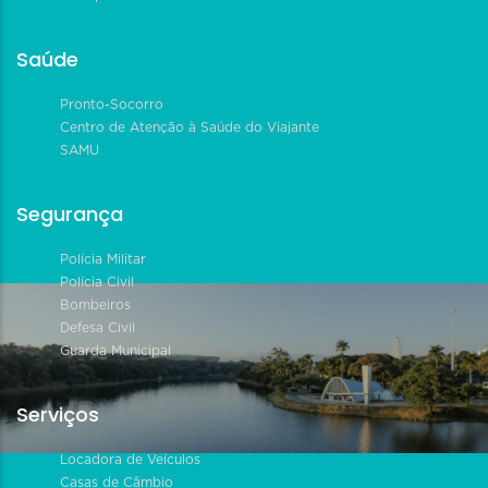
Saúde
Pronto-Socorro
Centro de Atenção à Saúde do Viajante
SAMU
Segurança
Polícia Militar
Polícia Civil
Bombeiros
Defesa Civil
Guarda Municipal
Serviços
Locadora de Veículos
Casas de Câmbio