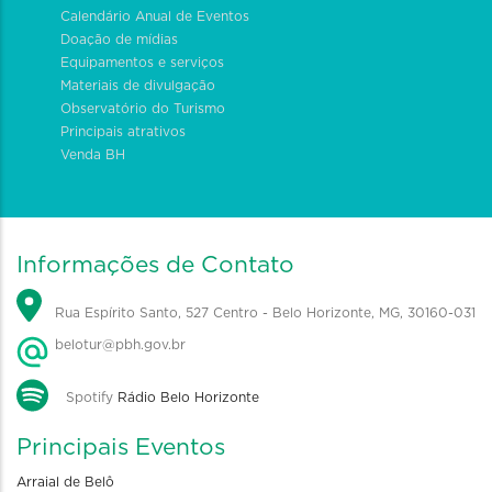
Calendário Anual de Eventos
Doação de mídias
Equipamentos e serviços
Materiais de divulgação
Observatório do Turismo
Principais atrativos
Venda BH
Informações de Contato
Rua Espírito Santo, 527 Centro - Belo Horizonte, MG, 30160-031
belotur@pbh.gov.br
Spotify
Rádio Belo Horizonte
Principais Eventos
Arraial de Belô