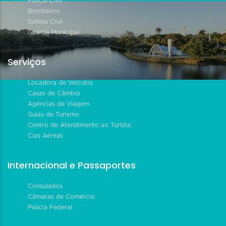
Polícia Civil
Bombeiros
Defesa Civil
Guarda Municipal
Serviços
Locadora de Veículos
Casas de Câmbio
Agências de Viagem
Guias de Turismo
Centro de Atendimento ao Turista
Cias Aéreas
Internacional e Passaportes
Consulados
Câmaras de Comércio
Polícia Federal