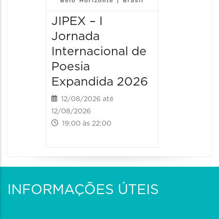
JIPEX – I
JIPEX –
Jornada
Jorna
Internacional de
Intern
Poesia
Poesia
Expandida 2026
Expan
12/08/2026 até
13/08/20
12/08/2026
13/08/2026
19:00 às 22:00
09:00 às
INFORMAÇÕES ÚTEIS