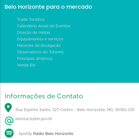
Belo Horizonte para o mercado
Trade Turístico
Calendário Anual de Eventos
Doação de mídias
Equipamentos e serviços
Materiais de divulgação
Observatório do Turismo
Principais atrativos
Venda BH
Informações de Contato
Rua Espírito Santo, 527 Centro - Belo Horizonte, MG, 30160-031
belotur@pbh.gov.br
Spotify
Rádio Belo Horizonte