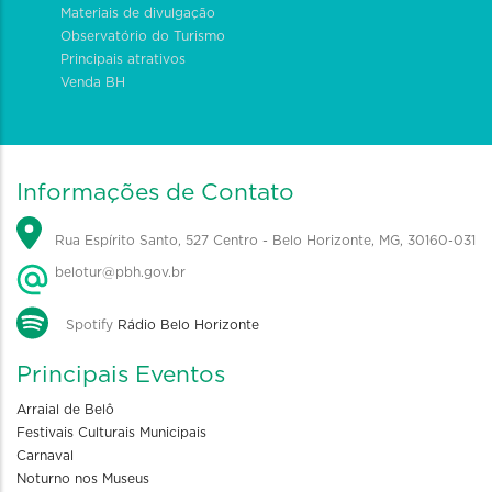
Materiais de divulgação
Observatório do Turismo
Principais atrativos
Venda BH
Informações de Contato
Rua Espírito Santo, 527 Centro - Belo Horizonte, MG, 30160-031
belotur@pbh.gov.br
Spotify
Rádio Belo Horizonte
Principais Eventos
Arraial de Belô
Festivais Culturais Municipais
Carnaval
Noturno nos Museus