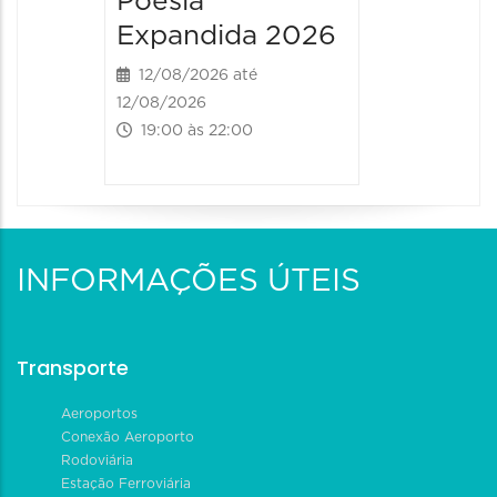
Poesia
Poesia
Expandida 2026
Expan
12/08/2026 até
13/08/20
12/08/2026
13/08/2026
19:00 às 22:00
09:00 às
INFORMAÇÕES ÚTEIS
Transporte
Aeroportos
Conexão Aeroporto
Rodoviária
Estação Ferroviária