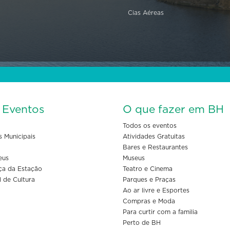
Cias Aéreas
s Eventos
O que fazer em BH
Todos os eventos
s Municipais
Atividades Gratuitas
Bares e Restaurantes
eus
Museus
ça da Estação
Teatro e Cinema
l de Cultura
Parques e Praças
Ao ar livre e Esportes
Compras e Moda
Para curtir com a familia
Perto de BH