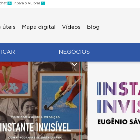
 chat
4
Ir para o VLibras
5
 úteis
Mapa digital
Vídeos
Blog
FICAR
NEGÓCIOS