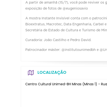
A partir de amanhã (15/7), você pode reviver o
exposição de fotos de @eugeniosavio ⠀ ⠀
A mostra Instante Invisível conta com o patrocín
Bioextratus, Macrotec, Data Engenharia, Carbel e
Secretária de Estado de Cultura e Turismo de Min
Curadoria: João Castilho e Pedro David.⠀ ⠀
Patrocinador máster: @institutounimedbh e @
LOCALIZAÇÃO
Centro Cultural Unimed-BH Minas (Minas 1) - Rua