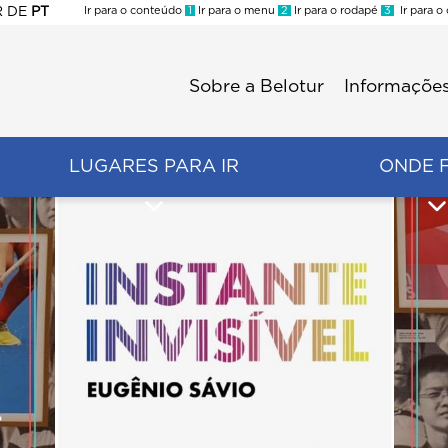
R
DE
PT
Ir para o conteúdo
1
Ir para o menu
2
Ir para o rodapé
3
Ir para o
ES
Sobre a Belotur
Informações
Menu
second
LUGARES PARA IR
ONDE 