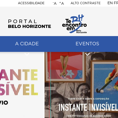
-
+
EN
F
ACESSIBILIDADE
ALTO CONTRASTE
A
A
PORTAL
BELO
HORIZONTE
A CIDADE
EVENTOS
ação
pal