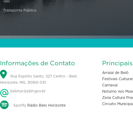
Táxi
Transporte Público
Informações de Contato
Principai
Arraial de Belô
Rua Espírito Santo, 527 Centro - Belo
Festivais Culturai
Horizonte, MG, 30160-031
Carnaval
belotur@pbh.gov.br
Noturno nos Mus
Zona Cultura Pra
Circuito Municipa
Spotify
Rádio Belo Horizonte