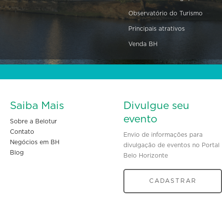
Observatório do Turismo
Principais atrativos
Venda BH
Saiba Mais
Divulgue seu
evento
Sobre a Belotur
Contato
Envio de informações para
Negócios em BH
divulgação de eventos no Portal
Blog
Belo Horizonte
CADASTRAR