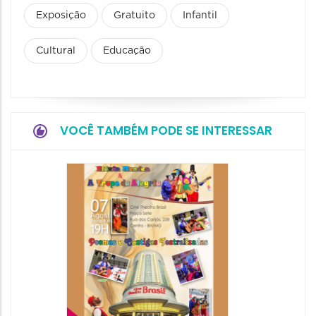
Exposição
Gratuito
Infantil
Cultural
Educação
VOCÊ TAMBÉM PODE SE INTERESSAR
Pinóqu
Especi
pais
08/08/20
08/08/202
17:00 às 