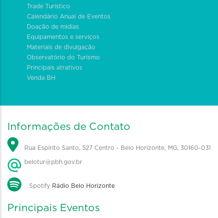
Trade Turístico
Calendário Anual de Eventos
Doação de mídias
Equipamentos e serviços
Materiais de divulgação
Observatório do Turismo
Principais atrativos
Venda BH
Informações de Contato
Rua Espírito Santo, 527 Centro - Belo Horizonte, MG, 30160-031
belotur@pbh.gov.br
Spotify
Rádio Belo Horizonte
Principais Eventos