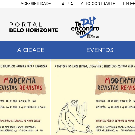
-
+
EN
F
ACESSIBILIDADE
ALTO CONTRASTE
A
A
PORTAL
BELO
HORIZONTE
A CIDADE
EVENTOS
ação
pal