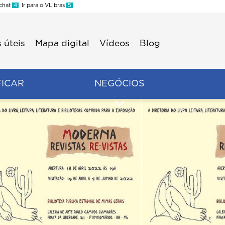
 chat
4
Ir para o VLibras
5
 úteis
Mapa digital
Vídeos
Blog
FICAR
NEGÓCIOS