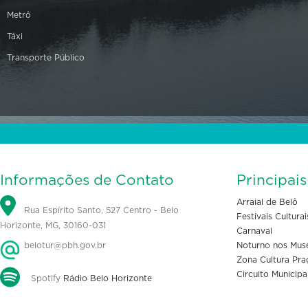
Metrô
Táxi
Transporte Público
Informações de Contato
Principai
Arraial de Belô
Rua Espírito Santo, 527 Centro - Belo
Festivais Culturai
Horizonte, MG, 30160-031
Carnaval
belotur@pbh.gov.br
Noturno nos Mus
Zona Cultura Pra
Circuito Municipa
Spotify
Rádio Belo Horizonte