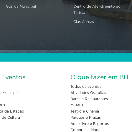
Guarda Municipal
Centro de Atendimento ao
Turista
Cias Aéreas
s Eventos
O que fazer em BH
Todos os eventos
s Municipais
Atividades Gratuitas
Bares e Restaurantes
eus
Museus
ça da Estação
Teatro e Cinema
l de Cultura
Parques e Praças
Ao ar livre e Esportes
Compras e Moda