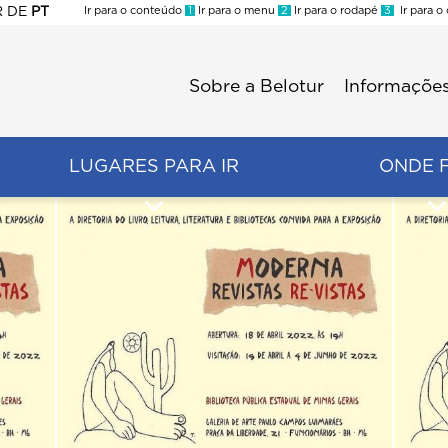
R
DE
PT
Ir para o conteúdo
1
Ir para o menu
2
Ir para o rodapé
3
Ir para o
ES
Sobre a Belotur
Informações
Menu
second
LUGARES PARA IR
ONDE 