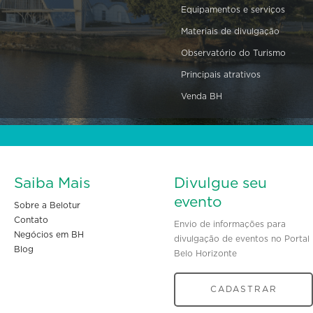
Equipamentos e serviços
Materiais de divulgação
Observatório do Turismo
Principais atrativos
Venda BH
Saiba Mais
Divulgue seu
evento
Sobre a Belotur
Contato
Envio de informações para
Negócios em BH
divulgação de eventos no Portal
Blog
Belo Horizonte
CADASTRAR