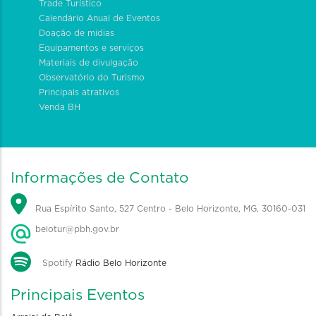
Trade Turístico
Calendário Anual de Eventos
Doação de mídias
Equipamentos e serviços
Materiais de divulgação
Observatório do Turismo
Principais atrativos
Venda BH
Informações de Contato
Rua Espírito Santo, 527 Centro - Belo Horizonte, MG, 30160-031
belotur@pbh.gov.br
Spotify
Rádio Belo Horizonte
Principais Eventos