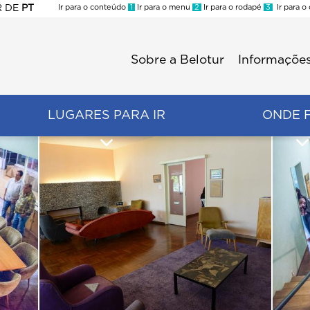
R
DE
PT
Ir para o conteúdo
1
Ir para o menu
2
Ir para o rodapé
3
Ir para o
ES
Sobre a Belotur
Informações
Menu
second
LUGARES PARA IR
ONDE 