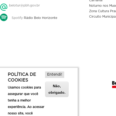
Carnaval
belotur@pbh.gov.br
Noturno nos Mus
Zona Cultura Pra
Circuito Municipa
Spotify
Rádio Belo Horizonte
POLÍTICA DE
Entendi!
COOKIES
Não,
Usamos cookies para
obrigado.
assegurar que você
tenha a melhor
experiência. Ao acessar
nosso site, você