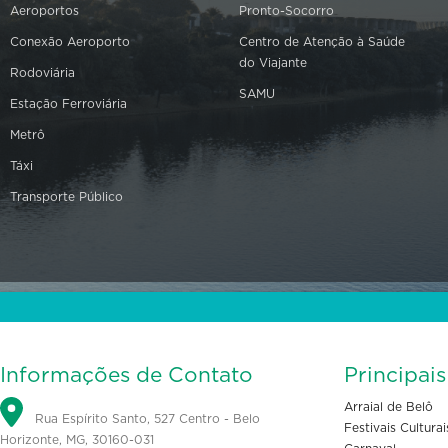
Aeroportos
Pronto-Socorro
Conexão Aeroporto
Centro de Atenção à Saúde
do Viajante
Rodoviária
SAMU
Estação Ferroviária
Metrô
Táxi
Transporte Público
Informações de Contato
Principai
Arraial de Belô
Rua Espírito Santo, 527 Centro - Belo
Festivais Culturai
Horizonte, MG, 30160-031