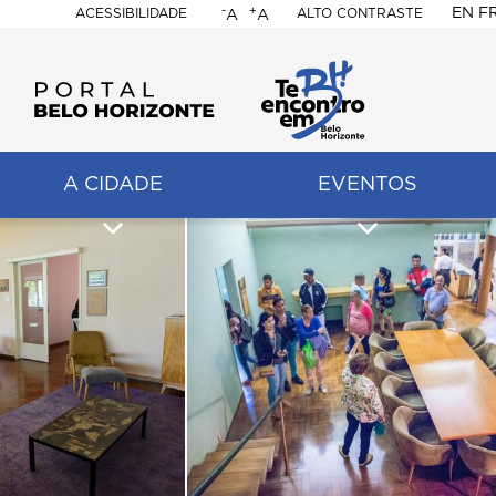
-
+
EN
F
ACESSIBILIDADE
ALTO CONTRASTE
A
A
PORTAL
BELO
HORIZONTE
A CIDADE
EVENTOS
ação
pal