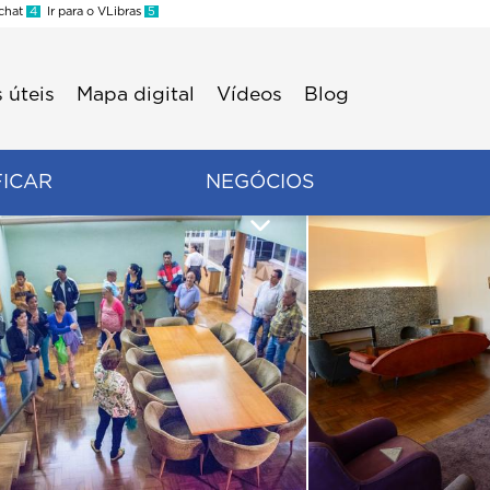
 chat
4
Ir para o VLibras
5
 úteis
Mapa digital
Vídeos
Blog
FICAR
NEGÓCIOS