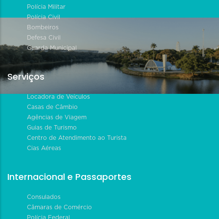
Polícia Militar
Polícia Civil
Bombeiros
Defesa Civil
Guarda Municipal
Serviços
Locadora de Veículos
Casas de Câmbio
Agências de Viagem
Guias de Turismo
Centro de Atendimento ao Turista
Cias Aéreas
Internacional e Passaportes
Consulados
Câmaras de Comércio
Polícia Federal