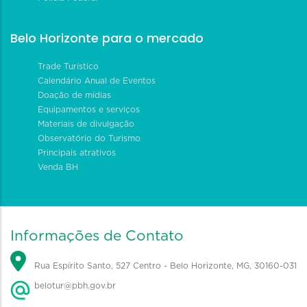
Belo Horizonte para o mercado
Trade Turístico
Calendário Anual de Eventos
Doação de mídias
Equipamentos e serviços
Materiais de divulgação
Observatório do Turismo
Principais atrativos
Venda BH
Informações de Contato
Rua Espírito Santo, 527 Centro - Belo Horizonte, MG, 30160-031
belotur@pbh.gov.br