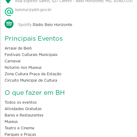
Rua Espírito Santo, 527 Centro - Belo Horizonte, MG, 30160-031
belotur@pbh.gov.br
Spotify
Rádio Belo Horizonte
Principais Eventos
Arraial de Belô
Festivais Culturais Municipais
Carnaval
Noturno nos Museus
Zona Cultura Praça da Estação
Circuito Municipal de Cultura
O que fazer em BH
Todos os eventos
Atividades Gratuitas
Bares e Restaurantes
Museus
Teatro e Cinema
Parques e Praças