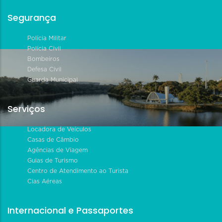
Segurança
Polícia Militar
Polícia Civil
Bombeiros
Defesa Civil
Guarda Municipal
Serviços
Locadora de Veículos
Casas de Câmbio
Agências de Viagem
Guias de Turismo
Centro de Atendimento ao Turista
Cias Aéreas
Internacional e Passaportes