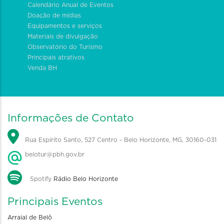
Calendário Anual de Eventos
Doação de mídias
Equipamentos e serviços
Materiais de divulgação
Observatório do Turismo
Principais atrativos
Venda BH
Informações de Contato
Rua Espírito Santo, 527 Centro - Belo Horizonte, MG, 30160-031
belotur@pbh.gov.br
Spotify
Rádio Belo Horizonte
Principais Eventos
Arraial de Belô