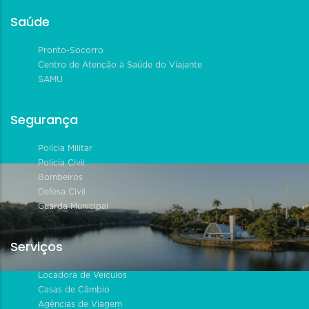
Saúde
Pronto-Socorro
Centro de Atenção à Saúde do Viajante
SAMU
Segurança
Polícia Militar
Polícia Civil
Bombeiros
Defesa Civil
Guarda Municipal
Serviços
Locadora de Veículos
Casas de Câmbio
Agências de Viagem