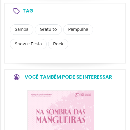
TAG
Samba
Gratuito
Pampulha
Show e Festa
Rock
VOCÊ TAMBÉM PODE SE INTERESSAR
37ª Fei
Nacion
Artesa
02/12/20