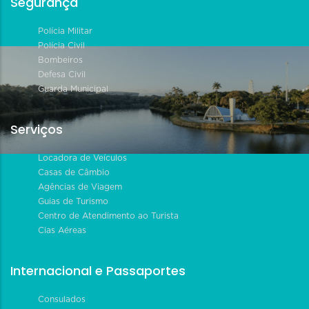
Segurança
Polícia Militar
Polícia Civil
Bombeiros
Defesa Civil
Guarda Municipal
Serviços
Locadora de Veículos
Casas de Câmbio
Agências de Viagem
Guias de Turismo
Centro de Atendimento ao Turista
Cias Aéreas
Internacional e Passaportes
Consulados