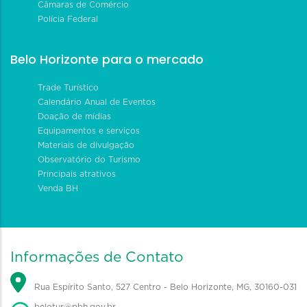
Câmaras de Comércio
Polícia Federal
Belo Horizonte para o mercado
Trade Turístico
Calendário Anual de Eventos
Doação de mídias
Equipamentos e serviços
Materiais de divulgação
Observatório do Turismo
Principais atrativos
Venda BH
Informações de Contato
Rua Espírito Santo, 527 Centro - Belo Horizonte, MG, 30160-031