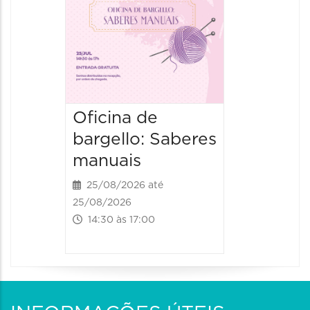
02/12/2026
14:00 às
Oficina de
bargello: Saberes
manuais
25/08/2026 até
25/08/2026
14:30 às 17:00