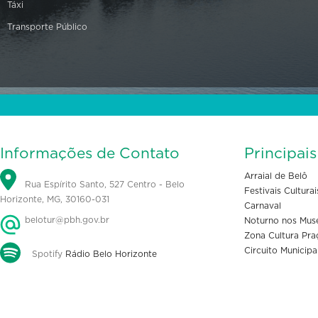
Táxi
Transporte Público
Informações de Contato
Principai
Arraial de Belô
Rua Espírito Santo, 527 Centro - Belo
Festivais Culturai
Horizonte, MG, 30160-031
Carnaval
belotur@pbh.gov.br
Noturno nos Mus
Zona Cultura Pra
Circuito Municipa
Spotify
Rádio Belo Horizonte