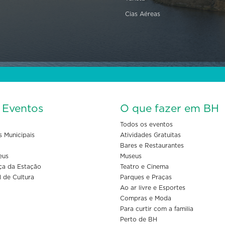
Cias Aéreas
s Eventos
O que fazer em BH
Todos os eventos
s Municipais
Atividades Gratuitas
Bares e Restaurantes
eus
Museus
ça da Estação
Teatro e Cinema
l de Cultura
Parques e Praças
Ao ar livre e Esportes
Compras e Moda
Para curtir com a familia
Perto de BH