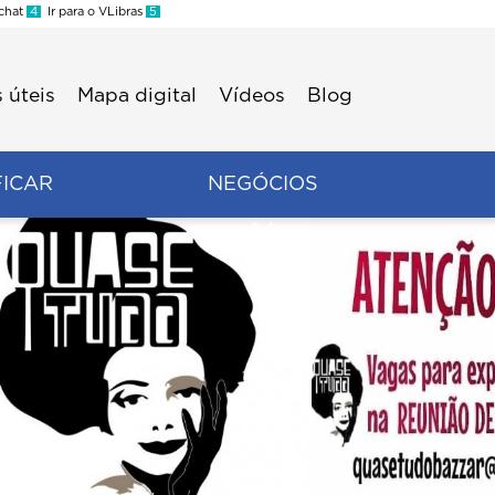
 chat
4
Ir para o VLibras
5
 úteis
Mapa digital
Vídeos
Blog
FICAR
NEGÓCIOS