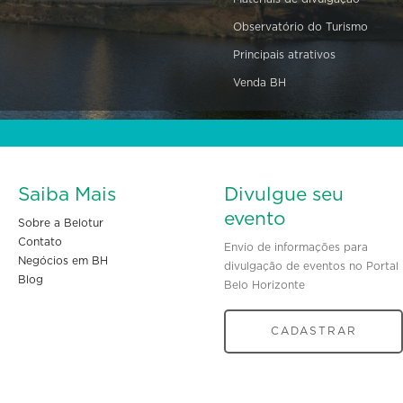
Observatório do Turismo
Principais atrativos
Venda BH
Saiba Mais
Divulgue seu
evento
Sobre a Belotur
Contato
Envio de informações para
Negócios em BH
divulgação de eventos no Portal
Blog
Belo Horizonte
CADASTRAR