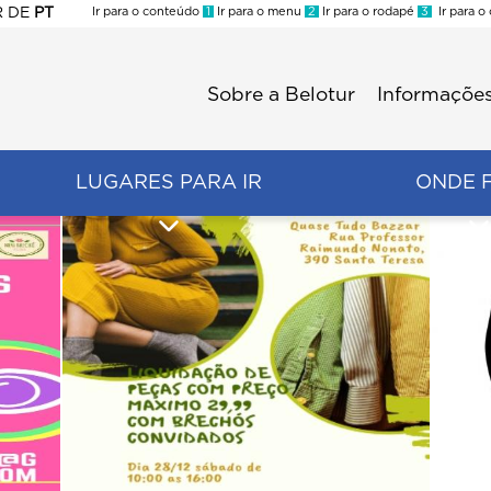
R
DE
PT
Ir para o conteúdo
1
Ir para o menu
2
Ir para o rodapé
3
Ir para o
ES
Sobre a Belotur
Informações
Menu
second
LUGARES PARA IR
ONDE 