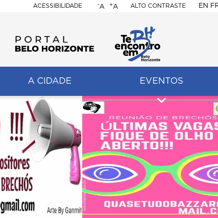
-
+
EN
F
ACESSIBILIDADE
ALTO CONTRASTE
A
A
PORTAL
BELO
HORIZONTE
A CIDADE
EVENTOS
ação
pal