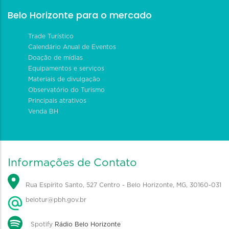
Belo Horizonte para o mercado
Trade Turístico
Calendário Anual de Eventos
Doação de mídias
Equipamentos e serviços
Materiais de divulgação
Observatório do Turismo
Principais atrativos
Venda BH
Informações de Contato
Rua Espírito Santo, 527 Centro - Belo Horizonte, MG, 30160-031
belotur@pbh.gov.br
Spotify
Rádio Belo Horizonte