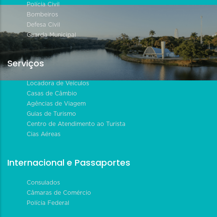
Polícia Civil
Bombeiros
Defesa Civil
Guarda Municipal
Serviços
Locadora de Veículos
Casas de Câmbio
Agências de Viagem
Guias de Turismo
Centro de Atendimento ao Turista
Cias Aéreas
Internacional e Passaportes
Consulados
Câmaras de Comércio
Polícia Federal