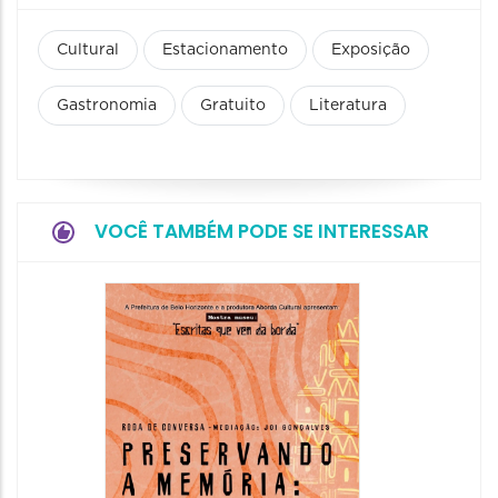
Cultural
Estacionamento
Exposição
Gastronomia
Gratuito
Literatura
VOCÊ TAMBÉM PODE SE INTERESSAR
Festa
Italian
2026
08/08/20
08/08/202
11:00 às 