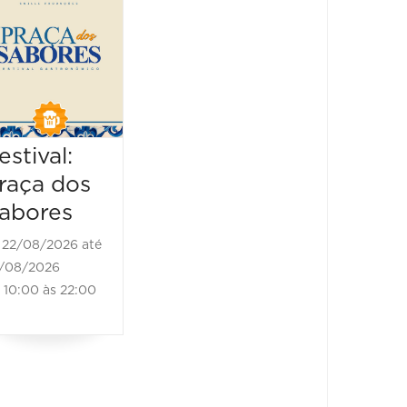
Mineiro da
Praça
Cerveja
22/08/2
22/08/202
22/08/2026 até
14:00 às
22/08/2026
13:00 às 22:00
estival:
raça dos
abores
22/08/2026 até
/08/2026
10:00 às 22:00