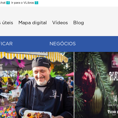
 chat
4
Ir para o VLibras
5
 úteis
Mapa digital
Vídeos
Blog
FICAR
NEGÓCIOS