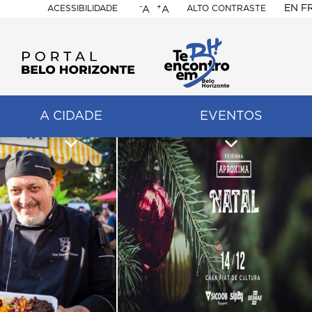
-
+
EN
F
ACESSIBILIDADE
ALTO CONTRASTE
A
A
PORTAL
BELO
HORIZONTE
A CIDADE
EVENTOS
ação
pal