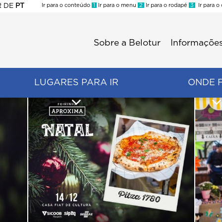
R
DE
PT
Ir para o conteúdo
1
Ir para o menu
2
Ir para o rodapé
3
Ir para o
ES
Sobre a Belotur
Informações
Menu
second
LUGARES PARA IR
ONDE 