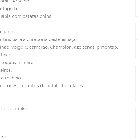
nomia Arnaldo
rutagrete
ilápia com batatas chips
veganos
rtins para a curadoria deste espaço
ilhão, volgole, camarão, Champion, azeitonas, pimentão,
ticas.
m toques mineiros
eiros.
to recheio
etones, biscoitos de natal, chocolates
iais e drinks
as)