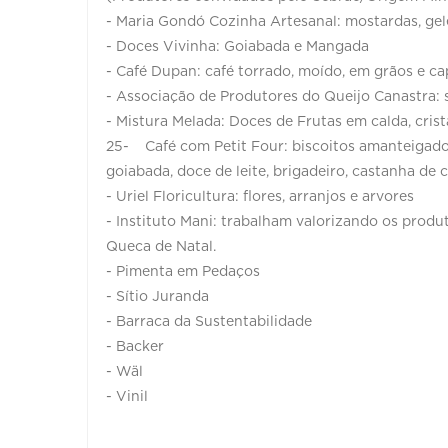
- Maria Gondó Cozinha Artesanal: mostardas, gel
- Doces Vivinha: Goiabada e Mangada
- Café Dupan: café torrado, moído, em grãos e ca
- Associação de Produtores do Queijo Canastra: 
- Mistura Melada: Doces de Frutas em calda, cris
25- Café com Petit Four: biscoitos amanteigados
goiabada, doce de leite, brigadeiro, castanha de 
- Uriel Floricultura: flores, arranjos e arvores
- Instituto Mani: trabalham valorizando os produ
Queca de Natal.
- Pimenta em Pedaços
- Sítio Juranda
- Barraca da Sustentabilidade
- Backer
- Wäl
- Vinil