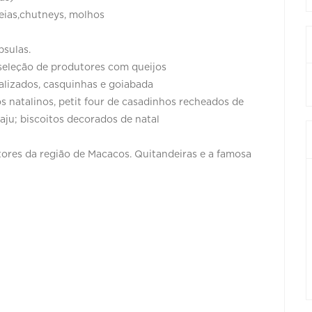
eias,chutneys, molhos
psulas.
seleção de produtores com queijos
talizados, casquinhas e goiabada
 natalinos, petit four de casadinhos recheados de
caju; biscoitos decorados de natal
tores da região de Macacos. Quitandeiras e a famosa