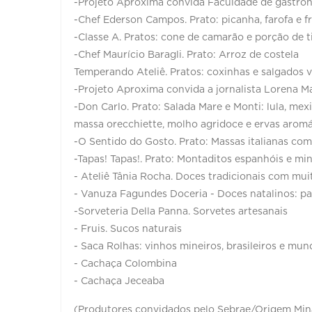
-Projeto Aproxima convida Faculdade de gastro
-Chef Ederson Campos. Prato: picanha, farofa e f
-Classe A. Pratos: cone de camarão e porção de t
-Chef Maurício Baragli. Prato: Arroz de costela
Temperando Ateliê. Pratos: coxinhas e salgados 
-Projeto Aproxima convida a jornalista Lorena Ma
-Don Carlo. Prato: Salada Mare e Monti: lula, mex
massa orecchiette, molho agridoce e ervas aromá
-O Sentido do Gosto. Prato: Massas italianas co
-Tapas! Tapas!. Prato: Montaditos espanhóis e min
- Ateliê Tânia Rocha. Doces tradicionais com mui
- Vanuza Fagundes Doceria - Doces natalinos: pan
-Sorveteria Della Panna. Sorvetes artesanais
- Fruis. Sucos naturais
- Saca Rolhas: vinhos mineiros, brasileiros e mund
- Cachaça Colombina
- Cachaça Jeceaba
(Produtores convidados pelo Sebrae/Origem Min