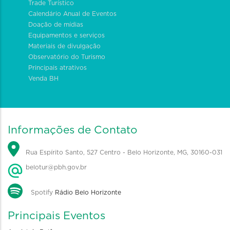
Trade Turístico
Calendário Anual de Eventos
Doação de mídias
Equipamentos e serviços
Materiais de divulgação
Observatório do Turismo
Principais atrativos
Venda BH
Informações de Contato
Rua Espírito Santo, 527 Centro - Belo Horizonte, MG, 30160-031
belotur@pbh.gov.br
Spotify
Rádio Belo Horizonte
Principais Eventos