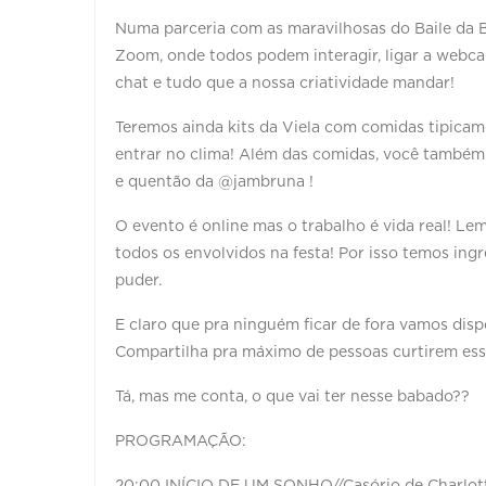
Numa parceria com as maravilhosas do Baile da B
Zoom, onde todos podem interagir, ligar a webca
chat e tudo que a nossa criatividade mandar!
Teremos ainda kits da Viela com comidas tipicam
entrar no clima! Além das comidas, você também 
e quentão da @jambruna !
O evento é online mas o trabalho é vida real! L
todos os envolvidos na festa! Por isso temos ing
puder.
E claro que pra ninguém ficar de fora vamos dispo
Compartilha pra máximo de pessoas curtirem essa
Tá, mas me conta, o que vai ter nesse babado??
PROGRAMAÇÃO:
20:00 INÍCIO DE UM SONHO//Casório de Charlot