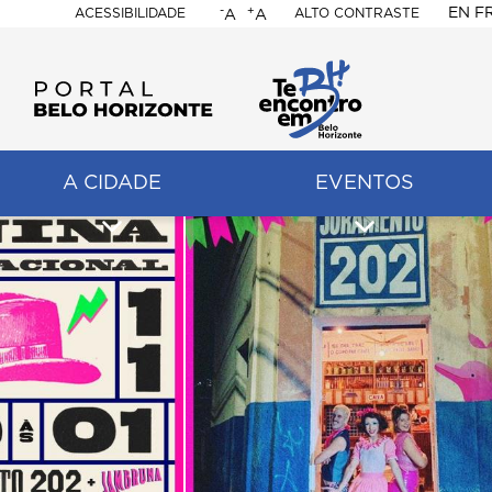
-
+
EN
F
ACESSIBILIDADE
ALTO CONTRASTE
A
A
PORTAL
BELO
HORIZONTE
A CIDADE
EVENTOS
ação
pal