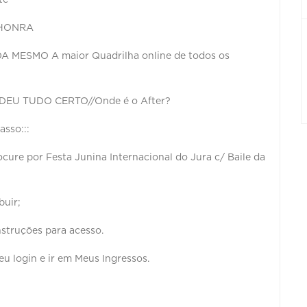
 HONRA
 MESMO A maior Quadrilha online de todos os
EU TUDO CERTO//Onde é o After?
asso:::
ocure por Festa Junina Internacional do Jura c/ Baile da
buir;
nstruções para acesso.
u login e ir em Meus Ingressos.