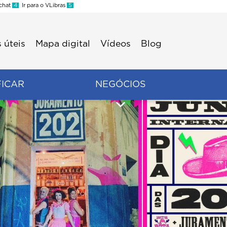
 chat
4
Ir para o VLibras
5
 úteis
Mapa digital
Vídeos
Blog
FICAR
NEGÓCIOS