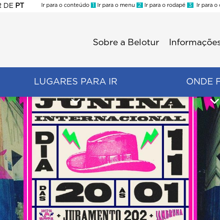
R
DE
PT
Ir para o conteúdo
1
Ir para o menu
2
Ir para o rodapé
3
Ir para o
ES
Sobre a Belotur
Informações
Menu
second
LUGARES PARA IR
ONDE 