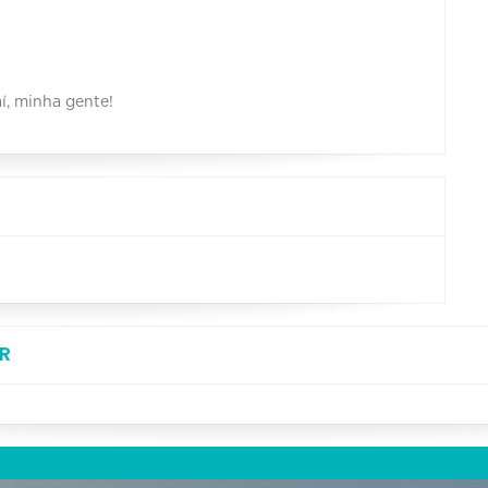
aí, minha gente!
R