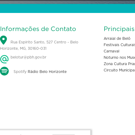
Informações de Contato
Principai
Arraial de Belô
Rua Espírito Santo, 527 Centro - Belo
Festivais Culturai
Horizonte, MG, 30160-031
Carnaval
belotur@pbh.gov.br
Noturno nos Mus
Zona Cultura Pra
Circuito Municipa
Spotify
Rádio Belo Horizonte