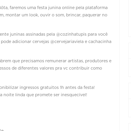
ôta, faremos uma festa junina online pela plataforma
m, montar um look, ouvir o som, brincar, paquerar no
ente juninas assinadas pela @cozinhatupis para você
pode adicionar cervejas @cervejariaviela e cachacinha
embrem que precisamos remunerar artistas, produtores e
ressos de diferentes valores pra vc contribuir como
nibilizar ingressos gratuitos 1h antes da festa!
 noite linda que promete ser inesquecível!
te