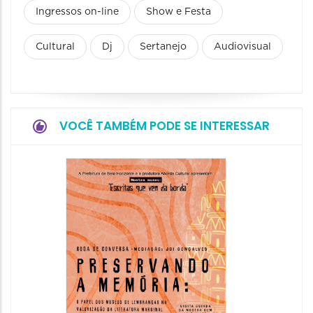
Ingressos on-line
Show e Festa
Cultural
Dj
Sertanejo
Audiovisual
VOCÊ TAMBÉM PODE SE INTERESSAR
Festa
Italian
2026
08/08/20
08/08/202
11:00 às 