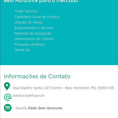
Belo Horizonte para o mercado
Trade Turístico
Calendário Anual de Eventos
Doação de mídias
Equipamentos e serviços
Materiais de divulgação
Observatório do Turismo
Principais atrativos
Venda BH
Informações de Contato
Rua Espírito Santo, 527 Centro - Belo Horizonte, MG, 30160-031
belotur@pbh.gov.br
Spotify
Rádio Belo Horizonte