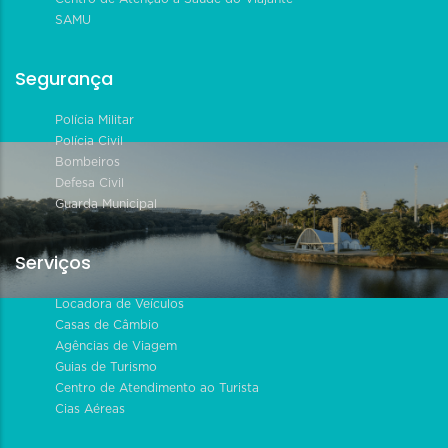
SAMU
Segurança
Polícia Militar
Polícia Civil
Bombeiros
Defesa Civil
Guarda Municipal
Serviços
Locadora de Veículos
Casas de Câmbio
Agências de Viagem
Guias de Turismo
Centro de Atendimento ao Turista
Cias Aéreas