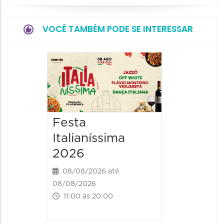
VOCÊ TAMBÉM PODE SE INTERESSAR
Board
Biblio
SESIM
08/08/20
Festa
08/08/202
Italianíssima
14:00 às
2026
08/08/2026 até
08/08/2026
11:00 às 20:00