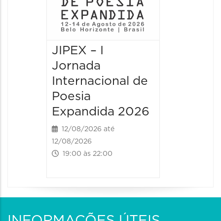
JIPEX – I
JIPEX –
Jornada
Jorna
Internacional de
Intern
Poesia
Poesia
Expandida 2026
Expan
12/08/2026 até
13/08/20
12/08/2026
13/08/2026
19:00 às 22:00
09:00 às
INFORMAÇÕES ÚTEIS