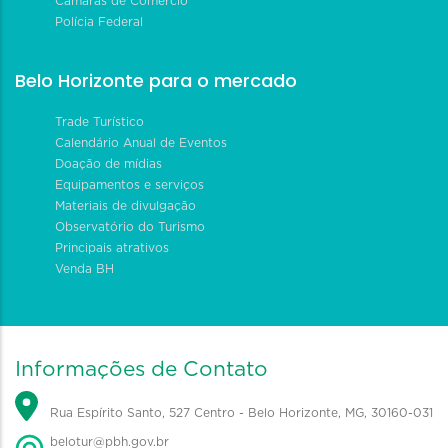
Câmaras de Comércio
Polícia Federal
Belo Horizonte para o mercado
Trade Turístico
Calendário Anual de Eventos
Doação de mídias
Equipamentos e serviços
Materiais de divulgação
Observatório do Turismo
Principais atrativos
Venda BH
Informações de Contato
Rua Espírito Santo, 527 Centro - Belo Horizonte, MG, 30160-031
belotur@pbh.gov.br