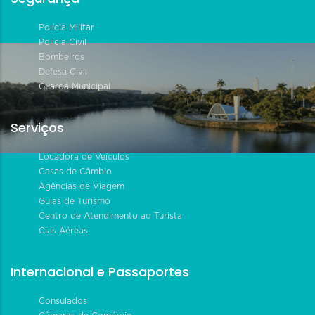
Polícia Militar
Polícia Civil
Bombeiros
Defesa Civil
Guarda Municipal
Serviços
Locadora de Veículos
Casas de Câmbio
Agências de Viagem
Guias de Turismo
Centro de Atendimento ao Turista
Cias Aéreas
Internacional e Passaportes
Consulados