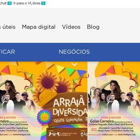
 chat
4
Ir para o VLibras
5
 úteis
Mapa digital
Vídeos
Blog
FICAR
NEGÓCIOS