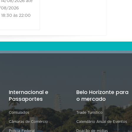
14/08/2026 até
21/08/2
/08/2026
21/08/202
18:30 às 22:00
18:30 às
Internacional e
Belo Horizonte para
Passaportes
o mercado
Consulados
Trade Turístico
Câmaras de Comércio
Calendário Anual de Eventos
Polícia Federal
Doação de mídias