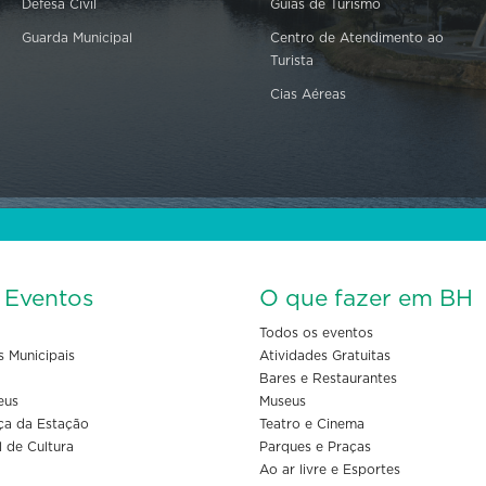
Defesa Civil
Guias de Turismo
Guarda Municipal
Centro de Atendimento ao
Turista
Cias Aéreas
s Eventos
O que fazer em BH
Todos os eventos
s Municipais
Atividades Gratuitas
Bares e Restaurantes
eus
Museus
ça da Estação
Teatro e Cinema
l de Cultura
Parques e Praças
Ao ar livre e Esportes