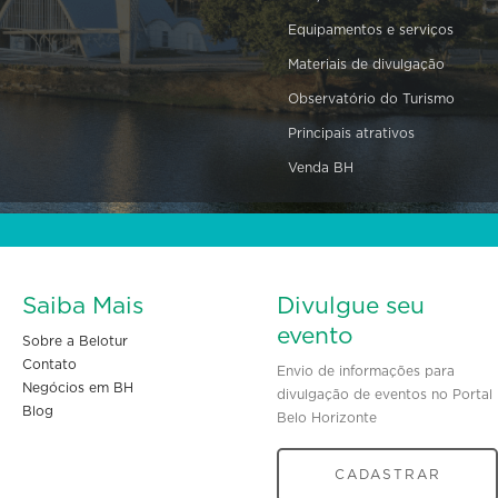
Equipamentos e serviços
Materiais de divulgação
Observatório do Turismo
Principais atrativos
Venda BH
Saiba Mais
Divulgue seu
evento
Sobre a Belotur
Contato
Envio de informações para
Negócios em BH
divulgação de eventos no Portal
Blog
Belo Horizonte
CADASTRAR