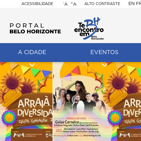
-
+
EN
F
ACESSIBILIDADE
ALTO CONTRASTE
A
A
PORTAL
BELO
HORIZONTE
A CIDADE
EVENTOS
ação
pal