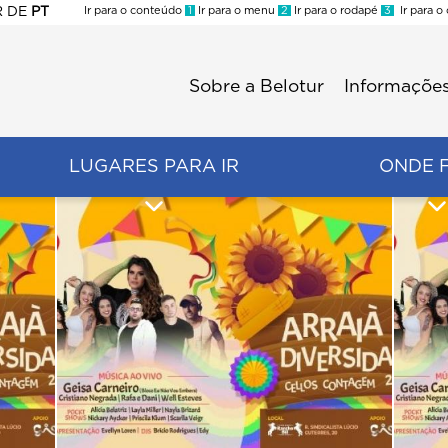
R
DE
PT
Ir para o conteúdo
1
Ir para o menu
2
Ir para o rodapé
3
Ir para o
ES
Sobre a Belotur
Informações
Menu
second
LUGARES PARA IR
ONDE 