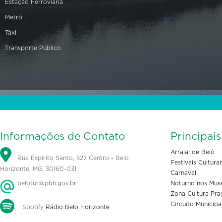
Estação Ferroviária
Metrô
Táxi
Transporte Público
Informações de Contato
Principai
Arraial de Belô
Rua Espírito Santo, 527 Centro - Belo
Festivais Culturai
Horizonte, MG, 30160-031
Carnaval
belotur@pbh.gov.br
Noturno nos Mus
Zona Cultura Pra
Circuito Municipa
Spotify
Rádio Belo Horizonte