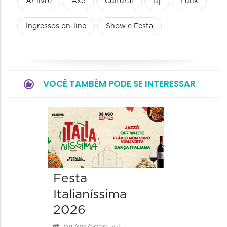
Ar livre
Axé
Cultural
Dj
Funk
Ingressos on-line
Show e Festa
VOCÊ TAMBÉM PODE SE INTERESSAR
Board
Biblio
SESIM
08/08/20
Festa
08/08/202
Italianíssima
14:00 às
2026