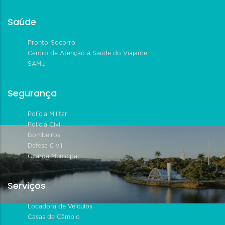
Saúde
Pronto-Socorro
Centro de Atenção à Saúde do Viajante
SAMU
Segurança
Polícia Militar
Polícia Civil
Bombeiros
Defesa Civil
Guarda Municipal
Serviços
Locadora de Veículos
Casas de Câmbio