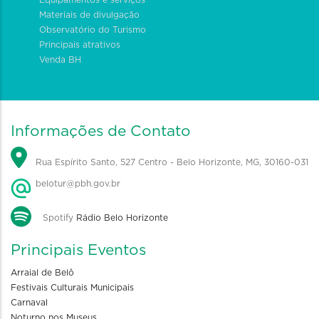
Equipamentos e serviços
Materiais de divulgação
Observatório do Turismo
Principais atrativos
Venda BH
Informações de Contato
Rua Espírito Santo, 527 Centro - Belo Horizonte, MG, 30160-031
belotur@pbh.gov.br
Spotify
Rádio Belo Horizonte
Principais Eventos
Arraial de Belô
Festivais Culturais Municipais
Carnaval
Noturno nos Museus