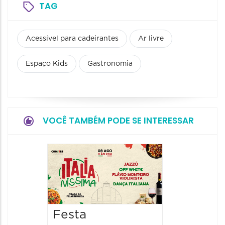
TAG
Acessível para cadeirantes
Ar livre
Espaço Kids
Gastronomia
VOCÊ TAMBÉM PODE SE INTERESSAR
Board
Biblio
SESIM
08/08/20
Festa
08/08/202