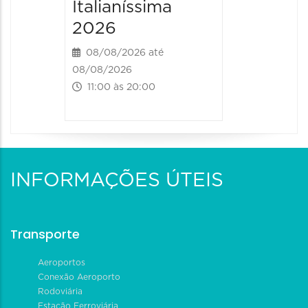
Italianíssima
14:00 às
2026
08/08/2026 até
08/08/2026
11:00 às 20:00
INFORMAÇÕES ÚTEIS
Transporte
Aeroportos
Conexão Aeroporto
Rodoviária
Estação Ferroviária