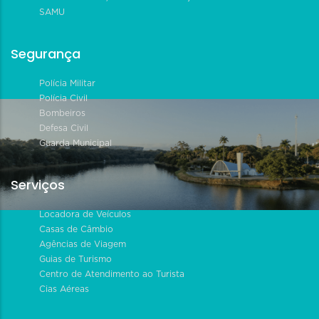
SAMU
Segurança
Polícia Militar
Polícia Civil
Bombeiros
Defesa Civil
Guarda Municipal
Serviços
Locadora de Veículos
Casas de Câmbio
Agências de Viagem
Guias de Turismo
Centro de Atendimento ao Turista
Cias Aéreas