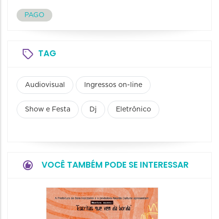
PAGO
TAG
Audiovisual
Ingressos on-line
Show e Festa
Dj
Eletrônico
VOCÊ TAMBÉM PODE SE INTERESSAR
Festa
Italian