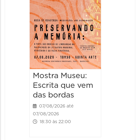
2026
08/08/20
08/08/202
11:00 às 
Mostra Museu:
Escrita que vem
das bordas
07/08/2026 até
07/08/2026
18:30 às 22:00