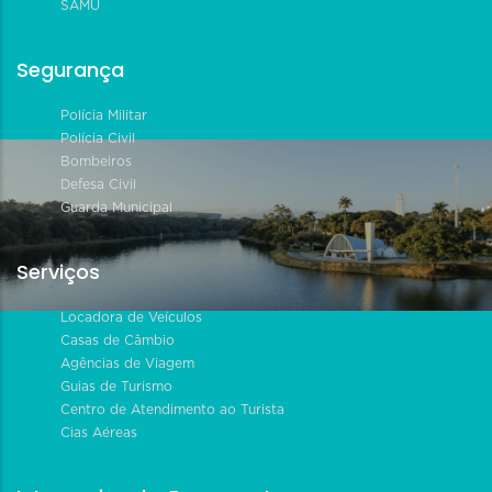
SAMU
Segurança
Polícia Militar
Polícia Civil
Bombeiros
Defesa Civil
Guarda Municipal
Serviços
Locadora de Veículos
Casas de Câmbio
Agências de Viagem
Guias de Turismo
Centro de Atendimento ao Turista
Cias Aéreas