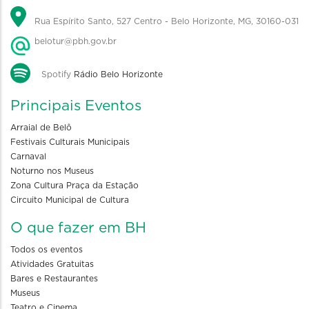
Rua Espírito Santo, 527 Centro - Belo Horizonte, MG, 30160-031
belotur@pbh.gov.br
Spotify
Rádio Belo Horizonte
Principais Eventos
Arraial de Belô
Festivais Culturais Municipais
Carnaval
Noturno nos Museus
Zona Cultura Praça da Estação
Circuito Municipal de Cultura
O que fazer em BH
Todos os eventos
Atividades Gratuitas
Bares e Restaurantes
Museus
Teatro e Cinema