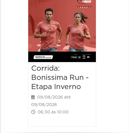
09/08/20
09/08/202
08:30 às 
Corrida:
Bonissima Run -
Etapa Inverno
09/08/2026 até
09/08/2026
06:30 às 10:00