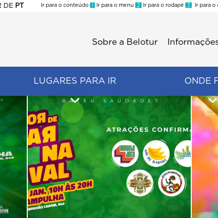
R
DE
PT
Ir para o conteúdo
1
Ir para o menu
2
Ir para o rodapé
3
Ir para o
ES
Sobre a Belotur
Informações
Menu
second
LUGARES PARA IR
ONDE 