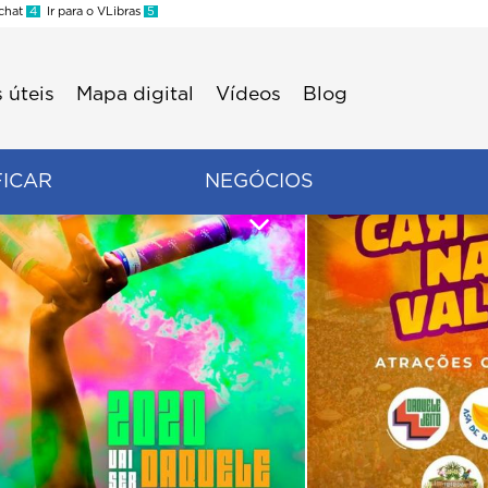
 chat
4
Ir para o VLibras
5
 úteis
Mapa digital
Vídeos
Blog
FICAR
NEGÓCIOS