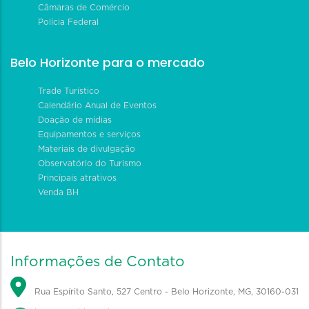
Câmaras de Comércio
Polícia Federal
Belo Horizonte para o mercado
Trade Turístico
Calendário Anual de Eventos
Doação de mídias
Equipamentos e serviços
Materiais de divulgação
Observatório do Turismo
Principais atrativos
Venda BH
Informações de Contato
Rua Espírito Santo, 527 Centro - Belo Horizonte, MG, 30160-031