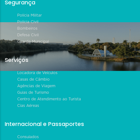
Segurança
Polícia Militar
Polícia Civil
Bombeiros
Defesa Civil
Guarda Municipal
Serviços
Locadora de Veículos
Casas de Câmbio
Agências de Viagem
Guias de Turismo
Centro de Atendimento ao Turista
Cias Aéreas
Internacional e Passaportes
Consulados