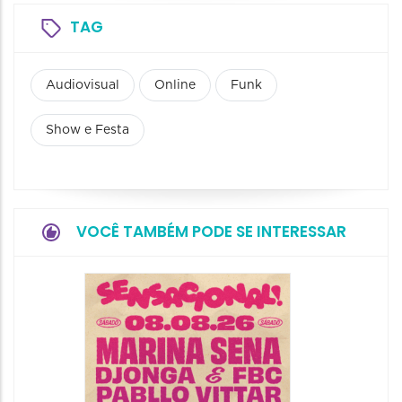
TAG
Audiovisual
Online
Funk
Show e Festa
VOCÊ TAMBÉM PODE SE INTERESSAR
Show: 
Handel
08/08/20
08/08/202
19:00 às 