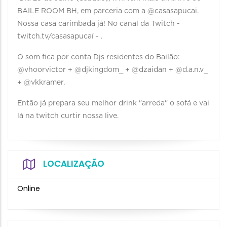
BAILE ROOM BH, em parceria com a @casasapucai.
Nossa casa carimbada já! No canal da Twitch -
twitch.tv/casasapucaí - .
O som fica por conta Djs residentes do Bailão:
@vhoorvictor + @djkingdom_ + @dzaidan + @d.a.n.v_
+ @vkkramer.
Então já prepara seu melhor drink "arreda" o sofá e vai
lá na twitch curtir nossa live.
LOCALIZAÇÃO
Online