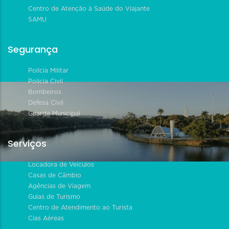
Centro de Atenção à Saúde do Viajante
SAMU
Segurança
Polícia Militar
Polícia Civil
Bombeiros
Defesa Civil
Guarda Municipal
Serviços
Locadora de Veículos
Casas de Câmbio
Agências de Viagem
Guias de Turismo
Centro de Atendimento ao Turista
Cias Aéreas