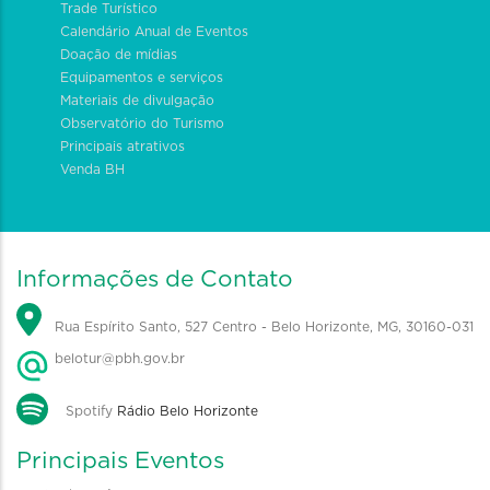
Trade Turístico
Calendário Anual de Eventos
Doação de mídias
Equipamentos e serviços
Materiais de divulgação
Observatório do Turismo
Principais atrativos
Venda BH
Informações de Contato
Rua Espírito Santo, 527 Centro - Belo Horizonte, MG, 30160-031
belotur@pbh.gov.br
Spotify
Rádio Belo Horizonte
Principais Eventos