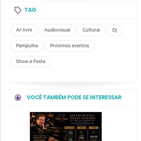
TAG
Ar livre
Audiovisual
Cultural
Dj
Pampulha
Próximos eventos
Show e Festa
VOCÊ TAMBÉM PODE SE INTERESSAR
Concer
e Velo
07/08/20