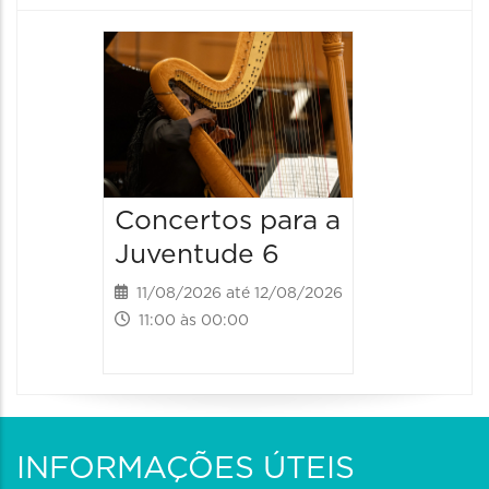
Espetá
Canta
12/08/20
12/08/2026
19:00 às 
Concertos para a
Juventude 6
11/08/2026 até 12/08/2026
11:00 às 00:00
INFORMAÇÕES ÚTEIS