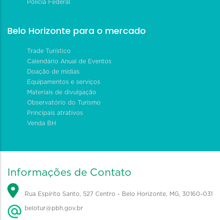
Polícia Federal
Belo Horizonte para o mercado
Trade Turístico
Calendário Anual de Eventos
Doação de mídias
Equipamentos e serviços
Materiais de divulgação
Observatório do Turismo
Principais atrativos
Venda BH
Informações de Contato
Rua Espírito Santo, 527 Centro - Belo Horizonte, MG, 30160-031
belotur@pbh.gov.br