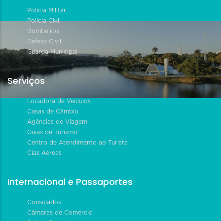
Polícia Militar
Polícia Civil
Bombeiros
Defesa Civil
Guarda Municipal
Serviços
Locadora de Veículos
Casas de Câmbio
Agências de Viagem
Guias de Turismo
Centro de Atendimento ao Turista
Cias Aéreas
Internacional e Passaportes
Consulados
Câmaras de Comércio