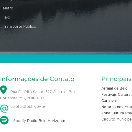
Metrô
Táxi
Transporte Público
Informações de Contato
Principai
Arraial de Belô
Rua Espírito Santo, 527 Centro - Belo
Festivais Culturai
Horizonte, MG, 30160-031
Carnaval
belotur@pbh.gov.br
Noturno nos Mus
Zona Cultura Pra
Circuito Municipa
Spotify
Rádio Belo Horizonte