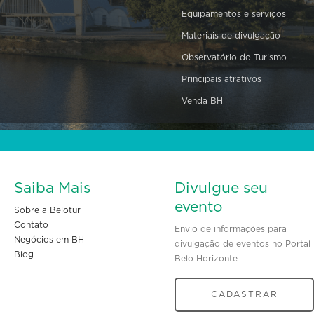
Equipamentos e serviços
Materiais de divulgação
Observatório do Turismo
Principais atrativos
Venda BH
Saiba Mais
Divulgue seu
evento
Sobre a Belotur
Contato
Envio de informações para
Negócios em BH
divulgação de eventos no Portal
Blog
Belo Horizonte
CADASTRAR