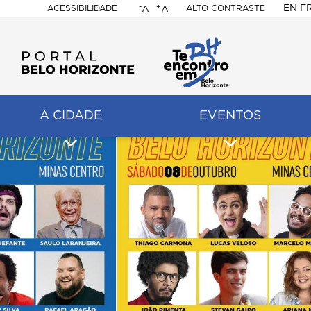
-
+
EN
F
ACESSIBILIDADE
ALTO CONTRASTE
A
A
PORTAL
BELO
HORIZONTE
A CIDADE
EVENTOS
ação
pal