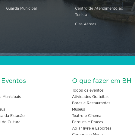
Guarda Municipal
Centro de Atendimento ao
Turista
Cias Aéreas
s Eventos
O que fazer em BH
Todos os eventos
s Municipais
Atividades Gratuitas
Bares e Restaurantes
eus
Museus
ça da Estação
Teatro e Cinema
l de Cultura
Parques e Praças
Ao ar livre e Esportes
Compras e Moda