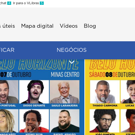
 chat
4
Ir para o VLibras
5
 úteis
Mapa digital
Vídeos
Blog
FICAR
NEGÓCIOS