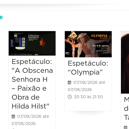
R
Espetáculo:
Espetáculo:
"A Obscena
“Olympia”
Senhora H
07/08/2026 até
– Paixão e
07/08/2026
Obra de
20:30 às 21:30
M
Hilda Hilst"
d
T
07/08/2026 até
07/08/2026