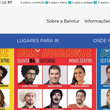
R
DE
PT
Ir para o conteúdo
1
Ir para o menu
2
Ir para o rodapé
3
Ir para o
ES
Sobre a Belotur
Informações
Menu
second
LUGARES PARA IR
ONDE 