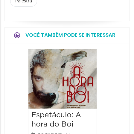
Palestra
VOCÊ TAMBÉM PODE SE INTERESSAR
Espetá
Obsce
Senhor
Paixão
Hilda H
07/08/20
07/08/202
Espetáculo: A
20:00 às
hora do Boi