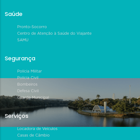
Saúde
Pronto-Socorro
Centro de Atenção à Saúde do Viajante
SAMU
Segurança
Polícia Militar
Polícia Civil
Bombeiros
Defesa Civil
Guarda Municipal
Serviços
Locadora de Veículos
Casas de Câmbio