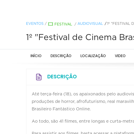
EVENTOS
/
AUDIOVISUAL
1º "FESTIVAL
FESTIVAL
/
1º "Festival de Cinema Bras
INÍCIO
DESCRIÇÃO
LOCALIZAÇÃO
VIDEO
DESCRIÇÃO
Até terça-feira (18), os apaixonados pelo audiovi
produções de horror, afrofuturismo, real maravilho
Brasileiro Fantástico Online.
Ao todo, são 41 filmes, entre longas e curta-met
Para assistir aos filmes, basta acessar a platafor