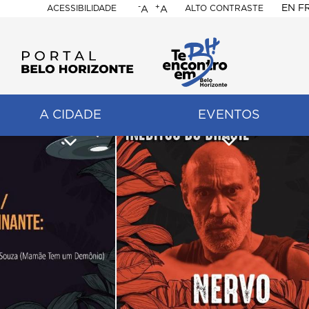
-
+
EN
F
ACESSIBILIDADE
ALTO CONTRASTE
A
A
PORTAL
BELO
HORIZONTE
A CIDADE
EVENTOS
ação
pal