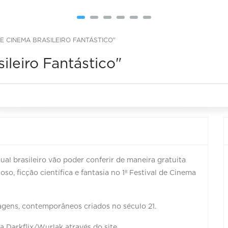
 DE CINEMA BRASILEIRO FANTÁSTICO"
ileiro Fantástico"
sual brasileiro vão poder conferir de maneira gratuita
so, ficção científica e fantasia no 1º Festival de Cinema
ragens, contemporâneos criados no século 21.
ma Darkflix/Wurlak através do site