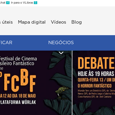
 chat
4
Ir para o VLibras
5
 úteis
Mapa digital
Vídeos
Blog
FICAR
NEGÓCIOS