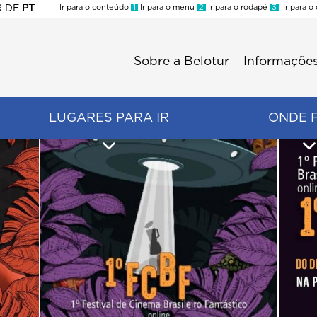
R
DE
PT
Ir para o conteúdo
1
Ir para o menu
2
Ir para o rodapé
3
Ir para o
ES
Sobre a Belotur
Informações
Menu
second
LUGARES PARA IR
ONDE 