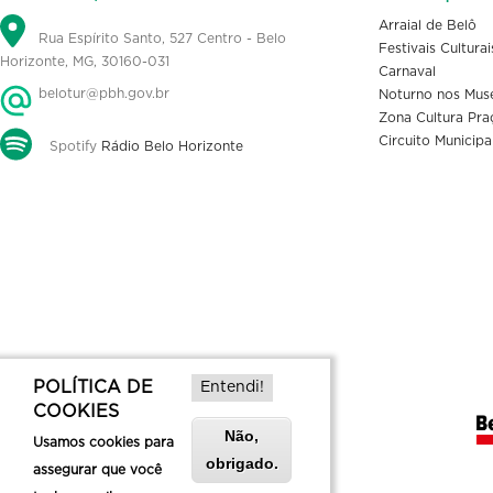
Arraial de Belô
Rua Espírito Santo, 527 Centro - Belo
Festivais Culturai
Horizonte, MG, 30160-031
Carnaval
belotur@pbh.gov.br
Noturno nos Mus
Zona Cultura Pra
Circuito Municipa
Spotify
Rádio Belo Horizonte
POLÍTICA DE
Entendi!
COOKIES
Não,
Usamos cookies para
obrigado.
assegurar que você