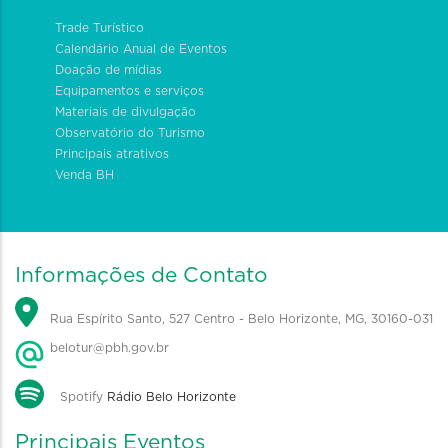
Trade Turístico
Calendário Anual de Eventos
Doação de mídias
Equipamentos e serviços
Materiais de divulgação
Observatório do Turismo
Principais atrativos
Venda BH
Informações de Contato
Rua Espírito Santo, 527 Centro - Belo Horizonte, MG, 30160-031
belotur@pbh.gov.br
Spotify
Rádio Belo Horizonte
Principais Eventos