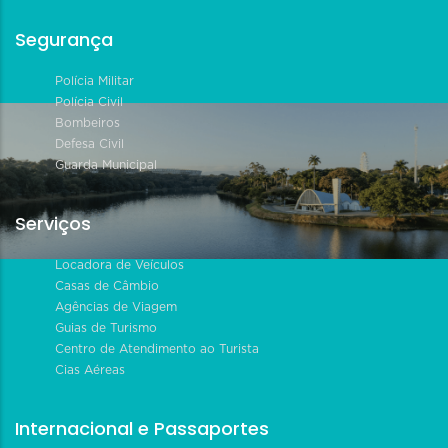
Segurança
Polícia Militar
Polícia Civil
Bombeiros
Defesa Civil
Guarda Municipal
Serviços
Locadora de Veículos
Casas de Câmbio
Agências de Viagem
Guias de Turismo
Centro de Atendimento ao Turista
Cias Aéreas
Internacional e Passaportes