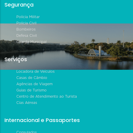
Segurança
Polícia Militar
Polícia Civil
Bombeiros
Defesa Civil
Guarda Municipal
Serviços
Locadora de Veículos
Casas de Câmbio
Agências de Viagem
Guias de Turismo
Centro de Atendimento ao Turista
Cias Aéreas
Internacional e Passaportes
Consulados