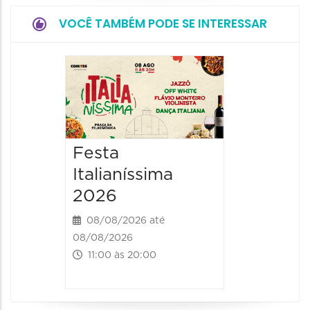
VOCÊ TAMBÉM PODE SE INTERESSAR
Board
Biblio
SESIM
08/08/20
Festa
08/08/202
Italianíssima
14:00 às
2026
08/08/2026 até
08/08/2026
11:00 às 20:00