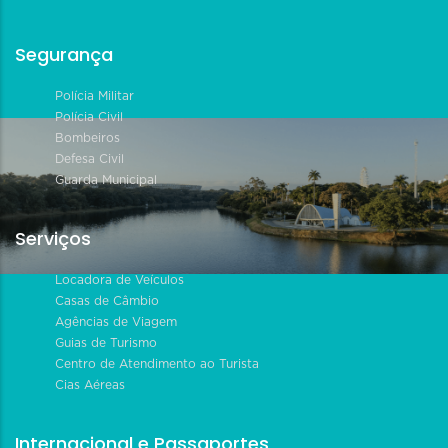
Segurança
Polícia Militar
Polícia Civil
Bombeiros
Defesa Civil
Guarda Municipal
Serviços
Locadora de Veículos
Casas de Câmbio
Agências de Viagem
Guias de Turismo
Centro de Atendimento ao Turista
Cias Aéreas
Internacional e Passaportes