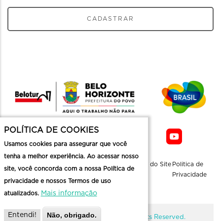
CADASTRAR
POLÍTICA DE COOKIES
Usamos cookies para assegurar que você
tenha a melhor experiência. Ao acessar nosso
Sobre a
Contato
Informaçoes
Mapa do Site
Politica de
site, você concorda com a nossa Política de
Belotur
Üteis
Privacidade
privacidade e nossos Termos de uso
Mais informação
atualizados.
Não, obrigado.
Entendi!
@ Copyright Belotur 2026. All Rights Reserved.