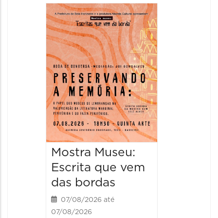
Festa
Italian
2026
08/08/20
08/08/202
11:00 às 
Mostra Museu:
Escrita que vem
das bordas
07/08/2026 até
07/08/2026