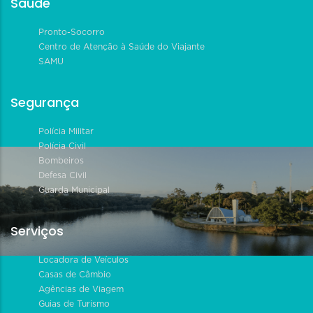
Saúde
Pronto-Socorro
Centro de Atenção à Saúde do Viajante
SAMU
Segurança
Polícia Militar
Polícia Civil
Bombeiros
Defesa Civil
Guarda Municipal
Serviços
Locadora de Veículos
Casas de Câmbio
Agências de Viagem
Guias de Turismo