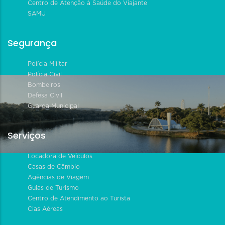
Centro de Atenção à Saúde do Viajante
SAMU
Segurança
Polícia Militar
Polícia Civil
Bombeiros
Defesa Civil
Guarda Municipal
Serviços
Locadora de Veículos
Casas de Câmbio
Agências de Viagem
Guias de Turismo
Centro de Atendimento ao Turista
Cias Aéreas