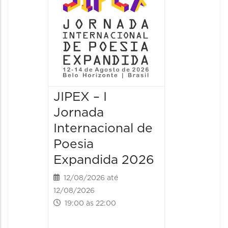
JIPEX – I
JIPEX –
Jornada
Jorna
Internacional de
Intern
Poesia
Poesia
Expandida 2026
Expan
12/08/2026 até
13/08/20
12/08/2026
13/08/2026
19:00 às 22:00
09:00 às