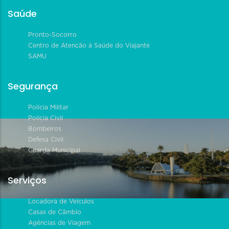
Saúde
Pronto-Socorro
Centro de Atenção à Saúde do Viajante
SAMU
Segurança
Polícia Militar
Polícia Civil
Bombeiros
Defesa Civil
Guarda Municipal
Serviços
Locadora de Veículos
Casas de Câmbio
Agências de Viagem