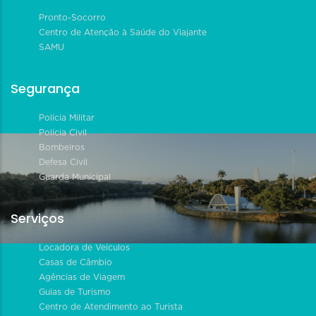
Pronto-Socorro
Centro de Atenção à Saúde do Viajante
SAMU
Segurança
Polícia Militar
Polícia Civil
Bombeiros
Defesa Civil
Guarda Municipal
Serviços
Locadora de Veículos
Casas de Câmbio
Agências de Viagem
Guias de Turismo
Centro de Atendimento ao Turista