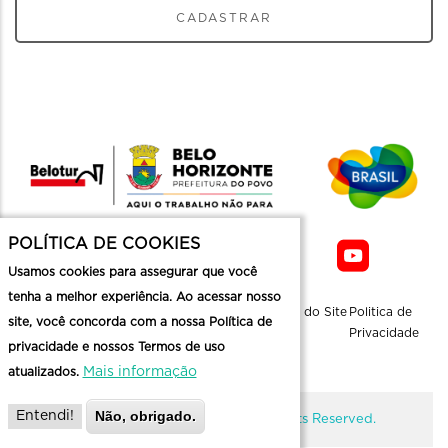
CADASTRAR
POLÍTICA DE COOKIES
Usamos cookies para assegurar que você
tenha a melhor experiência. Ao acessar nosso
Sobre a
Contato
Informaçoes
Mapa do Site
Politica de
site, você concorda com a nossa Política de
Belotur
Üteis
Privacidade
privacidade e nossos Termos de uso
Mais informação
atualizados.
Não, obrigado.
Entendi!
@ Copyright Belotur 2026. All Rights Reserved.