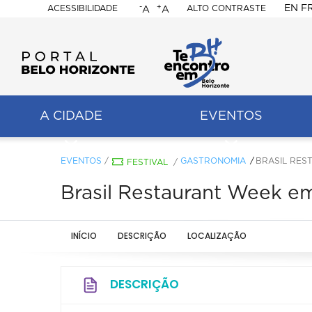
-
+
EN
F
ACESSIBILIDADE
ALTO CONTRASTE
A
A
PORTAL
BELO
HORIZONTE
A CIDADE
EVENTOS
ação
pal
EVENTOS
/
GASTRONOMIA
BRASIL RES
FESTIVAL
/
Brasil Restaurant Week em
INÍCIO
DESCRIÇÃO
LOCALIZAÇÃO
DESCRIÇÃO