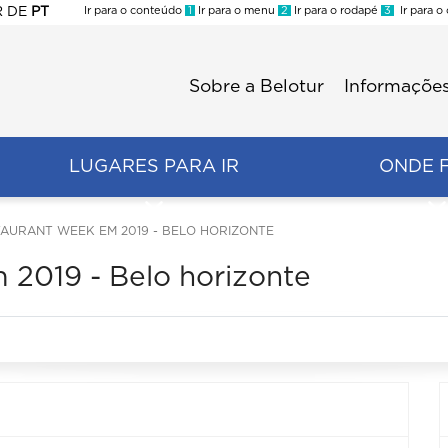
R
DE
PT
Ir para o conteúdo
1
Ir para o menu
2
Ir para o rodapé
3
Ir para o
ES
Sobre a Belotur
Informações
Menu
second
LUGARES PARA IR
ONDE 
TAURANT WEEK EM 2019 - BELO HORIZONTE
 2019 - Belo horizonte