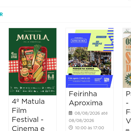
R
Feirinha
P
4º Matula
Aproxima
-
Film
F
08/08/2026 até
Festival -
V
08/08/2026
Cinema e
10:00 às 17:00