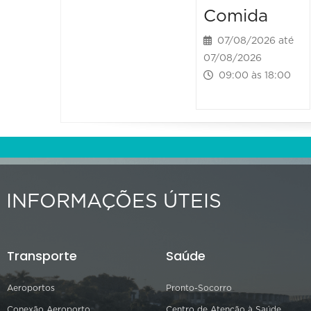
Comida
07/08/2026 até
07/08/2026
09:00 às 18:00
INFORMAÇÕES ÚTEIS
Transporte
Saúde
Aeroportos
Pronto-Socorro
Conexão Aeroporto
Centro de Atenção à Saúde