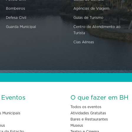
Bombeiros
Agências de Viagem
Defesa Civil
Guias de Turismo
Guarda Municipal
Centro de Atendimento ao
Turista
Cias Aéreas
s Eventos
O que fazer em BH
Todos os eventos
s Municipais
Atividades Gratuitas
Bares e Restaurantes
eus
Museus
ça da Estação
Teatro e Cinema