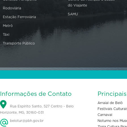
do Viajante
Rodoviária
SAMU
Estação Ferroviária
Metrô
Táxi
Transporte Público
Informações de Contato
Principai
Arraial de Belô
Rua Espírito Santo, 527 Centro - Belo
Festivais Culturai
Horizonte, MG, 30160-031
Carnaval
belotur@pbh.gov.br
Noturno nos Mus
Zona Cultura Pra