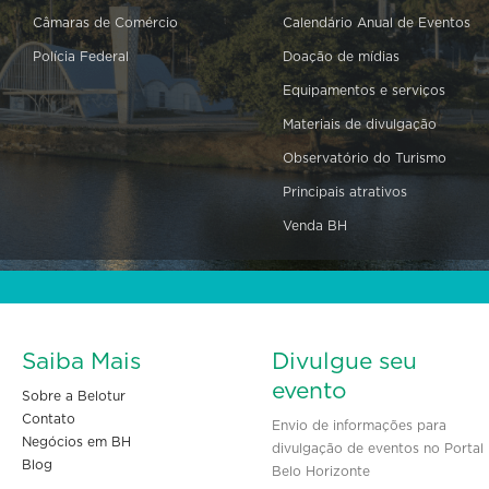
Câmaras de Comércio
Calendário Anual de Eventos
Polícia Federal
Doação de mídias
Equipamentos e serviços
Materiais de divulgação
Observatório do Turismo
Principais atrativos
Venda BH
Saiba Mais
Divulgue seu
evento
Sobre a Belotur
Contato
Envio de informações para
Negócios em BH
divulgação de eventos no Portal
Blog
Belo Horizonte