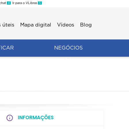
 chat
4
Ir para o VLibras
5
 úteis
Mapa digital
Vídeos
Blog
FICAR
NEGÓCIOS
INFORMAÇÕES