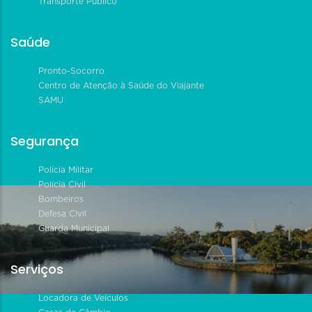
Transporte Público
Saúde
Pronto-Socorro
Centro de Atenção à Saúde do Viajante
SAMU
Segurança
Polícia Militar
Polícia Civil
Bombeiros
Defesa Civil
Guarda Municipal
Serviços
Locadora de Veículos